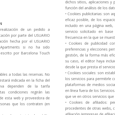
dichos sitios, aplicaciones y
función del análisis de los da
• Cookies publicitarias: son 
eficaz posible, de los espaci
N
incluido en una página web, 
a realización de un pedido a
servicio solicitado en bas
tación por parte del USUARIO
frecuencia en la que se muest
ulación hecha por el USUARIO
• Cookies de publicidad co
 Apartments si no ha sido
preferencias y elecciones pers
escrito por Barcelona Touch
gestión, de la forma más efic
su caso, el editor haya incl
desde la que presta el servicio
• Cookies sociales: son estab
ables a todas las reservas. No
los servicios para permitirle
stará indicada en la ficha del
plataformas de medios social
rva dependen de la tarifa
en línea fuera de los Servicio
tas condiciones regirán las
que ve en otros servicios que v
 de esta web y proveedora de
• Cookies de afiliados: pe
ersonas que los contraten (en
procedentes de otras webs, co
afiliación (empresas de afiliaci