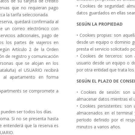
atos de su tarjeta de crédito
• Cookies de seguridad: alm
servas que no requieran pago
datos guardados en ellas sean
ca la tarifa seleccionada.
reserva, quedará confirmada al
SEGÚN LA PROPIEDAD
te un correo electrónico con
• Cookies propias: son aquell
servicios adicionales, pago de
desde un equipo o dominio ge
dos los partes de viajeros en
presta el servicio solicitado po
según Artículo 2 de la Orden
• Cookies de terceros: son 
ión de registro y comunicación
usuario desde un equipo o do
ersonas que se alojan en los
por otra entidad que trata los
ataluña) el USUARIO recibirá
er al apartamento en forma
SEGÚN EL PLAZO DE CONS
h Apartments se compromete a
• Cookies de sesión: son u
almacenar datos mientras el 
• Cookies persistentes: son
 pueden ser todos los días.
almacenados en el terminal 
noma. Si no se presenta hasta
período definido por el res
se entenderá que la reserva es
minutos a varios años.
SUARIO.