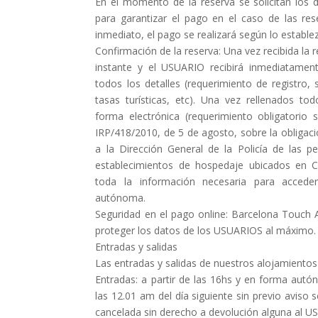
En el momento de la reserva se solicitan los d
para garantizar el pago en el caso de las re
inmediato, el pago se realizará según lo establez
Confirmación de la reserva: Una vez recibida la 
instante y el USUARIO recibirá inmediatamen
todos los detalles (requerimiento de registro, 
tasas turísticas, etc). Una vez rellenados to
forma electrónica (requerimiento obligatorio 
IRP/418/2010, de 5 de agosto, sobre la obligac
a la Dirección General de la Policía de las p
establecimientos de hospedaje ubicados en C
toda la información necesaria para acced
autónoma.
Seguridad en el pago online: Barcelona Touc
proteger los datos de los USUARIOS al máximo.
Entradas y salidas
Las entradas y salidas de nuestros alojamientos
Entradas: a partir de las 16hs y en forma autó
las 12.01 am del día siguiente sin previo aviso 
cancelada sin derecho a devolución alguna al U