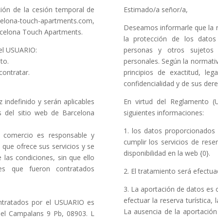
ción de la cesión temporal de
Estimado/a señor/a,
rcelona-touch-apartments.com,
Deseamos informarle que la 
celona Touch Apartments.
la protección de los datos
el USUARIO:
personas y otros sujetos
to.
personales. Según la normativ
contratar.
principios de exactitud, le
confidencialidad y de sus der
 indefinido y serán aplicables
En virtud del Reglamento (U
s del sitio web de Barcelona
siguientes informaciones:
1. los datos proporcionados 
 comercio es responsable y
cumplir los servicios de rese
s que ofrece sus servicios y se
disponibilidad en la web {0}.
 las condiciones, sin que ello
es que fueron contratados
2. El tratamiento será efectu
3. La aportación de datos es o
efectuar la reserva turística, 
ontratados por el USUARIO es
La ausencia de la aportación
ael Campalans 9 Pb, 08903. L