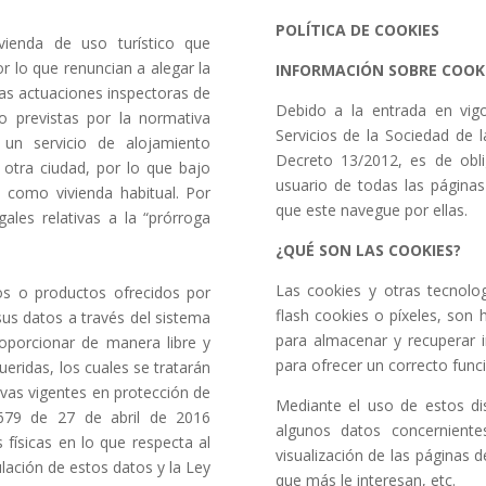
POLÍTICA DE COOKIES
vienda de uso turístico que
r lo que renuncian a alegar la
INFORMACIÓN SOBRE COOK
las actuaciones inspectoras de
Debido a la entrada en vigo
o previstas por la normativa
Servicios de la Sociedad de l
a un servicio de alojamiento
Decreto 13/2012, es de obli
 otra ciudad, por lo que bajo
usuario de todas las página
 como vivienda habitual. Por
que este navegue por ellas.
gales relativas a la “prórroga
¿QUÉ SON LAS COOKIES?
Las cookies y otras tecnolog
os o productos ofrecidos por
flash cookies o píxeles, son
us datos a través del sistema
para almacenar y recuperar 
roporcionar de manera libre y
para ofrecer un correcto funci
ueridas, los cuales se tratarán
vas vigentes en protección de
Mediante el uso de estos di
/679 de 27 de abril de 2016
algunos datos concerniente
 físicas en lo que respecta al
visualización de las páginas 
ulación de estos datos y la Ley
que más le interesan, etc.