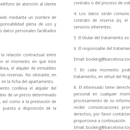
contrato o del proceso de soli
eléfono de atención al cliente
4. Los datos serán comunic
io web mediante un nombre de
contrato de reserva (ej. el
sponsabilidad plena de uso y
servicios inherentes.
s datos personales facilitados
5. El titular del tratamiento 
6. El responsable del tratami
la relación contractual entre
Email: booking@barcelona-t
en el momento en que éste
ínea, el alquiler de inmuebles
7. En cada momento podrá 
 las reservas. No obstante, en
tratamiento, en virtud del R
a en la ficha del apartamento.
8. El interesado tiene derech
ento conlleva el alquiler del
personal en cualquier mom
mbio de un precio determinado
procesamiento de su informa
, así como a la prestación de
recibir comunicaciones pro
a puesta a disposición de la
derechos, por favor contácten
proporciona a continuación
Email: booking@barcelona-t