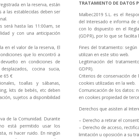
TRATAMIENTO DE DATOS 
egistrada en la reserva, están
es a las establecidas deben ser
Malbec2019 S.L. es el Respo
nal.
del Interesado e informa de
tos será hasta las 11:00am, se
con lo dispuesto en el Regl
lidad y con una anticipación
(GDPR), por lo que se facilita
la en el valor de la reserva, El
Fines del tratamiento: según
ondiciones que lo encontró a
utilizan en este sitio web.
devuelto en condiciones de
Legitimación del tratamient
desplazados, cocina sucia,
GDPR).
de 65 €
Criterios de conservación de 
ionales, toallas y sábanas,
cookies utilizadas en la web.
king, kits de bebés, etc deben
Comunicación de los datos: n
ción, sujetos a disponibilidad
en cookies propiedad de terce
Derechos que asisten al Inter
iva de la Comunidad. Durante
– Derecho a retirar el conse
o está permitido usar los
– Derecho de acceso, rectifica
sta, ni hacer ruido. En ningún
limitación u oposición a su tr