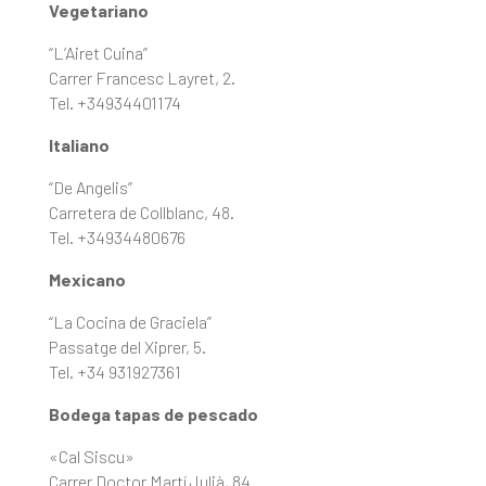
Vegetariano
“L’Airet Cuina”
Carrer Francesc Layret, 2.
Tel. +34934401174
Italiano
“De Angelis”
Carretera de Collblanc, 48.
Tel. +34934480676
Mexicano
“La Cocina de Graciela”
Passatge del Xiprer, 5.
Tel. +34 931927361
Bodega tapas de pescado
«Cal Siscu»
Carrer Doctor Martí Julià, 84.