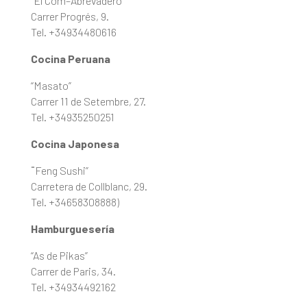
“El Com–Abrevadero”
Carrer Progrés, 9.
Tel. +34934480616
Cocina Peruana
“Masato”
Carrer 11 de Setembre, 27.
Tel. +34935250251
Cocina Japonesa
¨Feng Sushi”
Carretera de Collblanc, 29.
Tel. +34658308888)
Hamburguesería
“As de Pikas”
Carrer de Paris, 34.
Tel. +34934492162